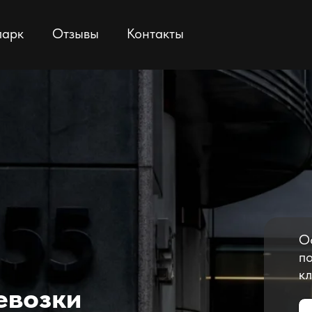
парк
Отзывы
Контакты
О
по
кл
евозки