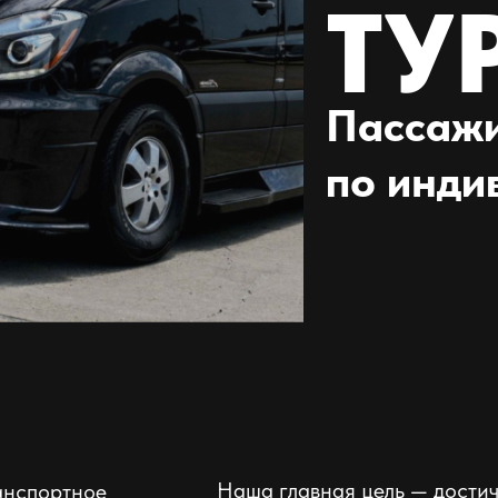
ТУ
Пассажи
по инди
Наша главная цель — дости
анспортное